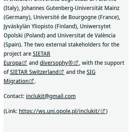
(Italy), Johannes Gutenberg-Universität Mainz
(Germany), Université de Bourgogne (France),
Jyväskylän Yliopisto (Finland), Uniwersytet
Opolski (Poland) and Universitat de València
(Spain). The two external stakeholders for the
project are
SIETAR
Europa
and
diversophy®
, with the support
of
SIETAR Switzerland
and the
SIG
Migration
.
Contact:
inclukit@gmail.com
(Link:
https://ws.uni.opole.pl/inclukit/
)