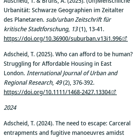
Adscheid, T. & Bruns, A. (2025). (Un)Menschliche
Urbanität: Schwarze Geographien im Zeitalter
des Planetaren.
sub/urban Zeitschrift für
kritische Stadtforschung
,
13
(1), 13-41.
https://doi.org/10.36900/suburban.v13i1.996
Adscheid, T. (2025). Who can afford to be human?
Struggling for Affordable Housing in East
London.
International Journal of Urban and
Regional Research
,
49
(2), 376-392.
https://doi.org/10.1111/1468-2427.13304
2024
Adscheid, T. (2024). The need to escape: Carceral
entrapments and fugitive manoeuvres amidst