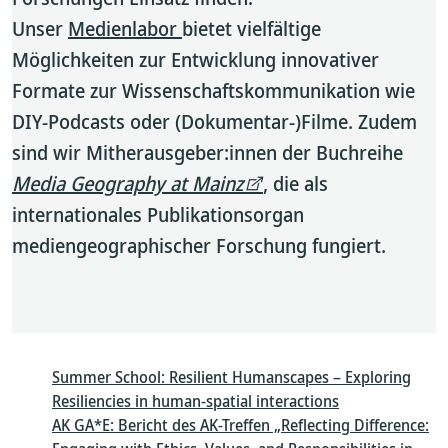
Unser
Medienlabor
bietet vielfältige
Möglichkeiten zur Entwicklung innovativer
Formate zur Wissenschaftskommunikation wie
DIY-Podcasts oder (Dokumentar-)Filme. Zudem
sind wir Mitherausgeber:innen der Buchreihe
Media Geography at Mainz
, die als
internationales Publikationsorgan
mediengeographischer Forschung fungiert.
Summer School: Resilient Humanscapes – Exploring
Resiliencies in human-spatial interactions
AK GA*E: Bericht des AK-Treffen „Reflecting Difference: