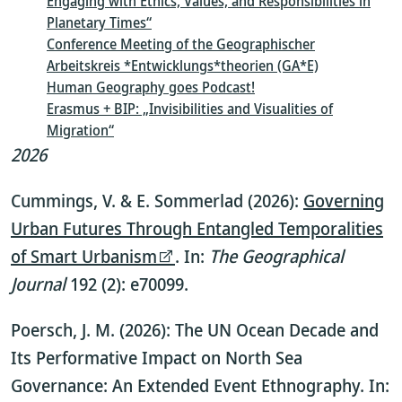
Engaging with Ethics, Values, and Responsibilities in
Planetary Times“
Conference Meeting of the Geographischer
Arbeitskreis *Entwicklungs*theorien (GA*E)
Human Geography goes Podcast!
Erasmus + BIP: „Invisibilities and Visualities of
Migration“
2026
Cummings, V. & E. Sommerlad (2026):
Governing
Urban Futures Through Entangled Temporalities
of Smart Urbanism
. In:
The Geographical
Journal
192 (2): e70099.
Poersch, J. M. (2026): The UN Ocean Decade and
Its Performative Impact on North Sea
Governance: An Extended Event Ethnography. In: